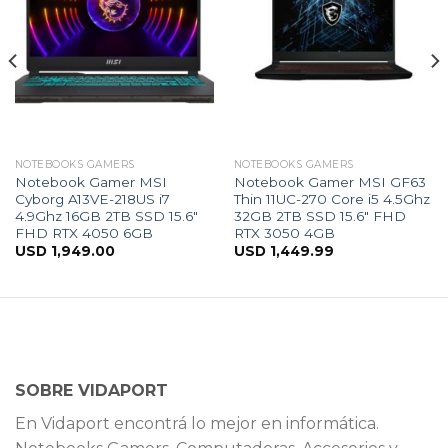
NOTEBOOKS GAMERS
NOTEBOOKS GAMERS
Notebook Gamer MSI
Notebook Gamer MSI GF63
Cyborg A13VE-218US i7
Thin 11UC-270 Core i5 4.5Ghz
4.9Ghz 16GB 2TB SSD 15.6″
32GB 2TB SSD 15.6″ FHD
FHD RTX 4050 6GB
RTX 3050 4GB
USD
1,949.00
USD
1,449.99
SOBRE VIDAPORT
En Vidaport encontrá lo mejor en informática.