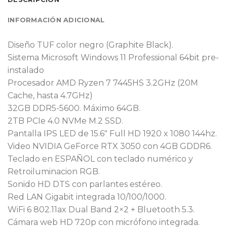
INFORMACIÓN ADICIONAL
Diseño TUF color negro (Graphite Black).
Sistema Microsoft Windows 11 Professional 64bit pre-
instalado
Procesador AMD Ryzen 7 7445HS 3.2GHz (20M
Cache, hasta 4.7GHz)
32GB DDR5-5600. Máximo 64GB.
2TB PCIe 4.0 NVMe M.2 SSD.
Pantalla IPS LED de 15.6″ Full HD 1920 x 1080 144hz.
Video NVIDIA GeForce RTX 3050 con 4GB GDDR6.
Teclado en ESPAÑOL con teclado numérico y
Retroiluminacion RGB.
Sonido HD DTS con parlantes estéreo.
Red LAN Gigabit integrada 10/100/1000.
WiFi 6 802.11ax Dual Band 2×2 + Bluetooth 5.3.
Cámara web HD 720p con micrófono integrada.