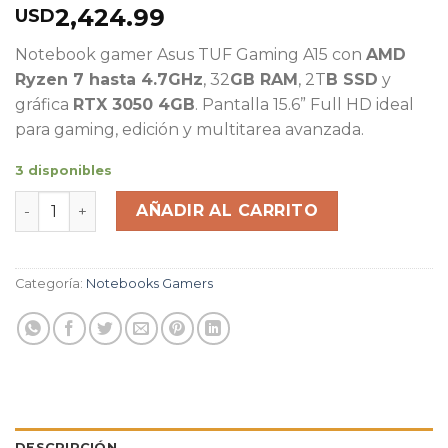
2,424.99
USD
Notebook gamer Asus TUF Gaming A15 con
AMD
Ryzen 7 hasta 4.7GHz
, 32
GB RAM
, 2T
B SSD
y
gráfica
RTX 3050 4GB
. Pantalla 15.6” Full HD ideal
para gaming, edición y multitarea avanzada.
3 disponibles
Notebook Gamer Asus TUF Gaming A15 Ryzen 7 4.7Ghz
AÑADIR AL CARRITO
Categoría:
Notebooks Gamers
DESCRIPCIÓN