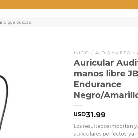
INICIO
/
AUDIO Y VIDEO
/
Auricular Aud
manos libre J
Endurance
Negro/Amarill
31.99
USD
Los resultados importan y,
auriculares perfectos, ya