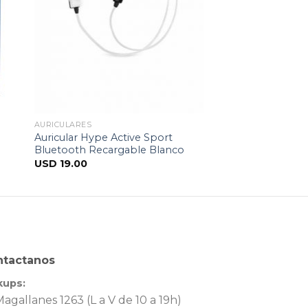
AURICULARES
Auricular Hype Active Sport
Bluetooth Recargable Blanco
USD
19.00
ntactanos
kups:
agallanes 1263 (L a V de 10 a 19h)