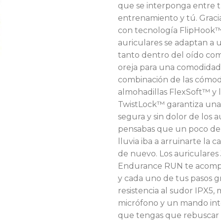
que se interponga entre 
entrenamiento y tú. Gracia
con tecnología FlipHook™,
auriculares se adaptan a 
tanto dentro del oído com
oreja para una comodidad 
combinación de las cómo
almohadillas FlexSoft™ y 
TwistLock™ garantiza una
segura y sin dolor de los au
pensabas que un poco de
lluvia iba a arruinarte la c
de nuevo. Los auriculares
Endurance RUN te acomp
y cada uno de tus pasos gr
resistencia al sudor IPX5,
micrófono y un mando int
que tengas que rebuscar e