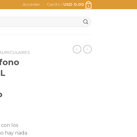
Acceder
Carrito /
USD
0.00
0
AURICULARES
ifono
BL
o
 con los
 no hay nada