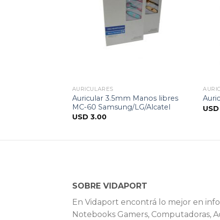
AURICULARES
AURI
Auricular 3.5mm Manos libres
s GHP-400F
Auri
MC-60 Samsung/LG/Alcatel
US
USD
3.00
SOBRE VIDAPORT
En Vidaport encontrá lo mejor en info
Notebooks Gamers, Computadoras, Ac