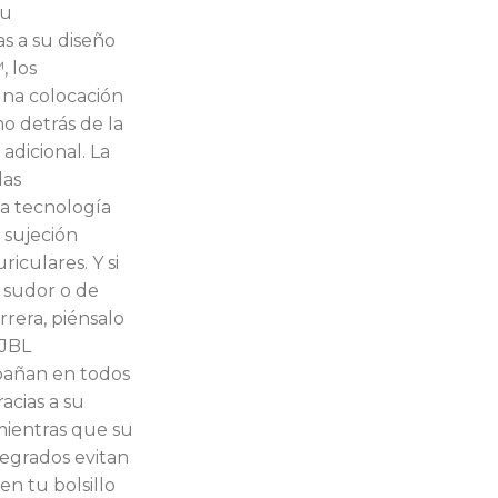
tu
s a su diseño
 los
una colocación
o detrás de la
adicional. La
das
la tecnología
 sujeción
riculares. Y si
 sudor o de
arrera, piénsalo
 JBL
añan en todos
acias a su
 mientras que su
egrados evitan
n tu bolsillo