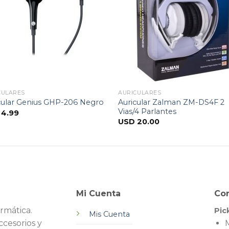
CULARES
AURICULARES
Auricular Zalman ZM-DS4F 2
cular Genius GHP-206 Negro
Vias/4 Parlantes
D
4.99
USD
20.00
Mi Cuenta
Co
rmática.
Pic
Mis Cuenta
cesorios y
M